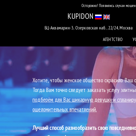
Осторожно! Появились случаи мошенн
KUPIDON
БЦ-Аквамарин-3, Озерковская наб., 22/24, Москва
АГЕНТСТВО
У
Хотите, чтобы женское общество скрасило Ваш 
Тогда Вам точно следует заказать услугу элитны
подберём для Вас шикарную девушку и спланиру
ошеломительных впечатлений.
Лучший способ разнообразить свою повседневно