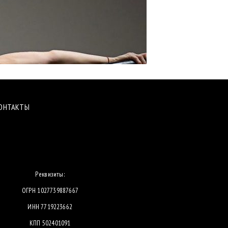
ОНТАКТЫ
Реквизиты:
ОГРН 1027739887667
ИНН 7719223662
КПП 502401091