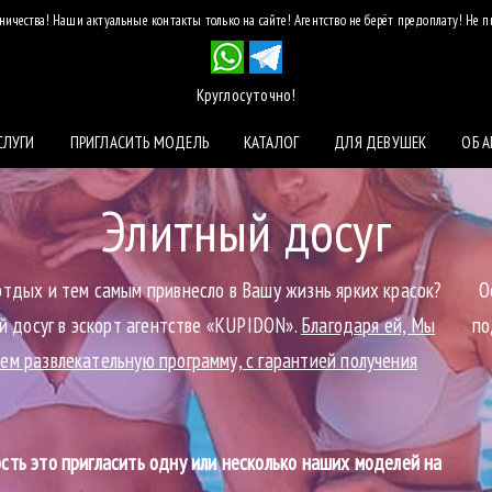
ичества! Наши актуальные контакты только на сайте! Агентство не берёт предоплату! Не 
Круглосуточно!
СЛУГИ
ПРИГЛАСИТЬ МОДЕЛЬ
КАТАЛОГ
ДЛЯ ДЕВУШЕК
ОБ А
Элитный досуг
отдых и тем самым привнесло в Вашу жизнь ярких красок?
О
й досуг в эскорт агентстве «KUPIDON».
Благодаря ей, Мы
по
ем развлекательную программу, с гарантией получения
сть это пригласить одну или несколько наших моделей на