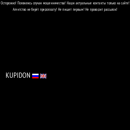
Осторожно! Появились случаи мошенничества! Наши актуальные контакты только на сайте!
Агентство не берёт предоплату! Не пишет первым! Не проводит рассылок!
АГЕНТСТ
УСЛУГИ
ПРИГЛАСИ
МОДЕЛЬ
КАТАЛО
KUPIDON
ДЛЯ
ДЕВУШЕ
ОБ
АГЕНТСТ
КОНТАК