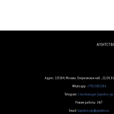
АГЕНТСТВ
Адрес: 115184, Москва, Озерковская наб., 22/24, 
Whatsapp:
+79313052184
Telegram:
t.me/manager_kupidon_vip
Режим работы: 24/7
Email:
kupidon.vip@yandex.ru