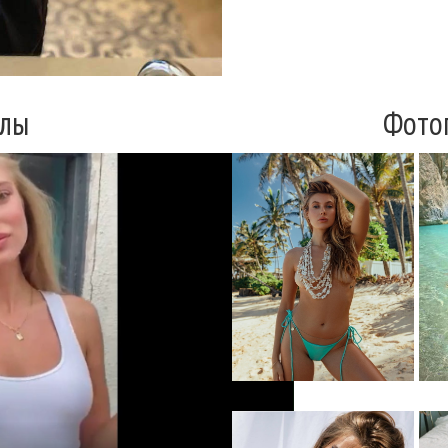
элы
Фото