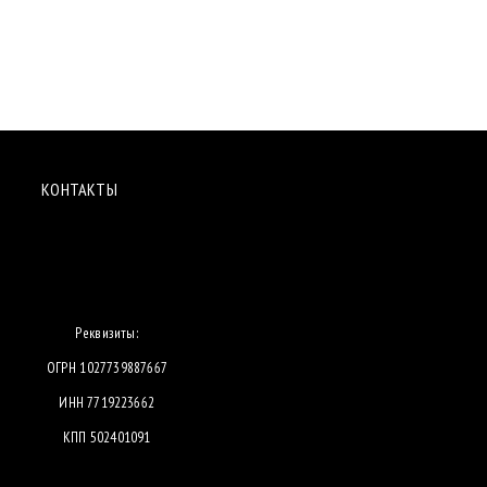
КОНТАКТЫ
Реквизиты:
ОГРН 1027739887667
ИНН 7719223662
КПП 502401091