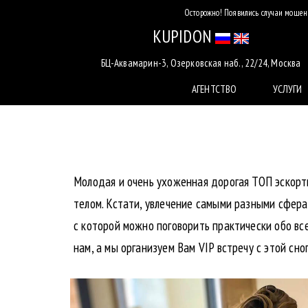
Осторожно! Появились случаи мошенн
KUPIDON
БЦ-Аквамарин-3, Озерковская наб., 22/24, Москва
АГЕНТСТВО
УСЛУГИ
Молодая и очень ухоженная дорогая ТОП эскорт
телом. Кстати, увлечение самыми разными сфера
с которой можно поговорить практически обо все
нам, а мы организуем Вам VIP встречу с этой сн