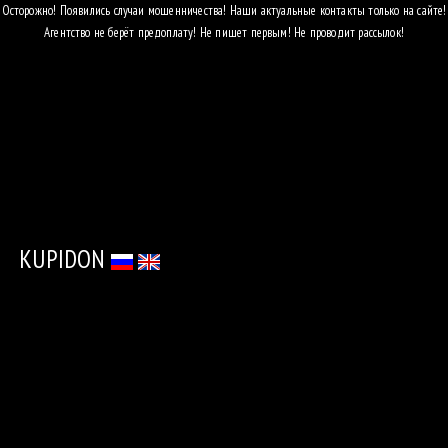
Осторожно! Появились случаи мошенничества! Наши актуальные контакты только на сайте!
Агентство не берёт предоплату! Не пишет первым! Не проводит рассылок!
АГЕНТСТ
УСЛУГИ
ПРИГЛАСИ
МОДЕЛЬ
КАТАЛО
KUPIDON
ДЛЯ
ДЕВУШЕ
ОБ
АГЕНТСТ
КОНТАК