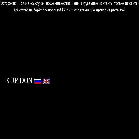
Осторожно! Появились случаи мошенничества! Наши актуальные контакты только на сайте!
Агентство не берёт предоплату! Не пишет первым! Не проводит рассылок!
АГЕНТСТ
УСЛУГИ
ПРИГЛАСИ
МОДЕЛЬ
КАТАЛО
KUPIDON
ДЛЯ
ДЕВУШЕ
ОБ
АГЕНТСТ
КОНТАК